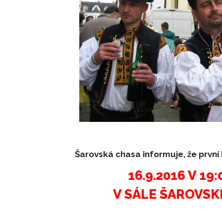
Šarovská chasa informuje, že prvn
16.9.2016 V 19
V SÁLE ŠAROVS