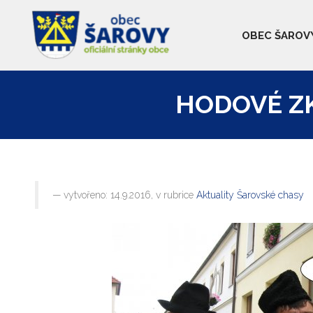
OBEC ŠAROV
HODOVÉ Z
vytvořeno: 14.9.2016, v rubrice
Aktuality Šarovské chasy