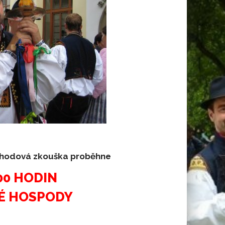
í hodová zkouška proběhne
:00 HODIN
KÉ HOSPODY