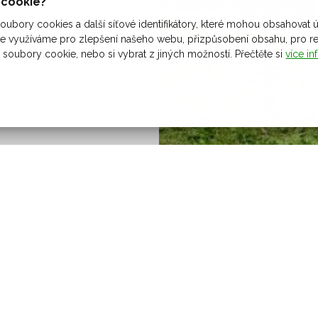
ů cookie?
ubory cookies a další síťové identifikátory, které mohou obsahovat ú
 využíváme pro zlepšení našeho webu, přizpůsobení obsahu, pro rekl
 soubory cookie, nebo si vybrat z jiných možností. Přečtěte si
více in
obec Šarovy
Šarovy 100, 763 51
​Bohuslavice u Zlína