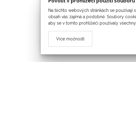
Povolit v prohlížeči použití soubor
Na těchto webových stránkách se používají so
obsah vás zajímá a podobně. Soubory cookie
aby se v tomto prohlížeči používaly všechny
Více možností
OBEC ŠAROVY
ÚŘEDNÍ DESKA
SPOLKY