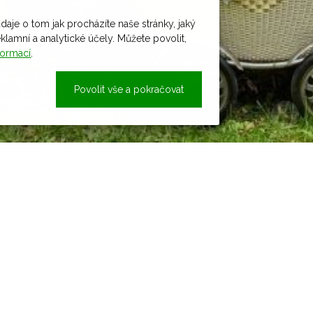
daje o tom jak procházíte naše stránky, jaký
amní a analytické účely. Můžete povolit,
formací
.
Povolit vše a pokračovat
Novinky z obce