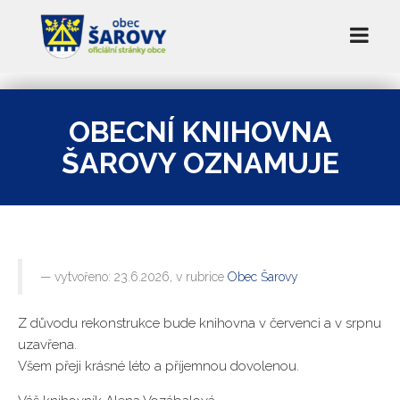
OBECNÍ KNIHOVNA
ŠAROVY OZNAMUJE
vytvořeno: 23.6.2026, v rubrice
Obec Šarovy
Z důvodu rekonstrukce bude knihovna v červenci a v srpnu
uzavřena.
Všem přeji krásné léto a příjemnou dovolenou.