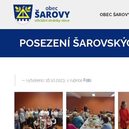
OBEC ŠAROV
POSEZENÍ ŠAROVSKÝ
vytvořeno: 16.10.2023, v rubrice
Foto