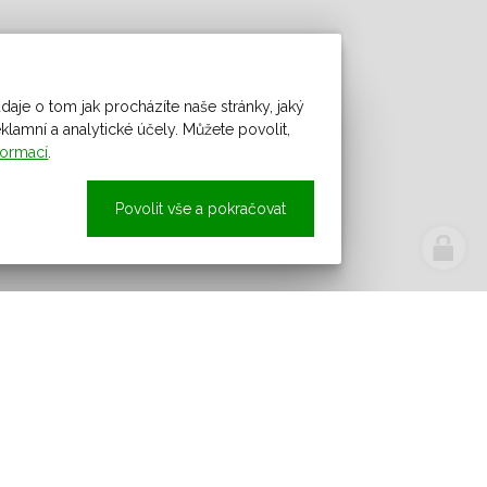
daje o tom jak procházíte naše stránky, jaký
amní a analytické účely. Můžete povolit,
formací
.
Povolit vše a pokračovat
Novinky z obce