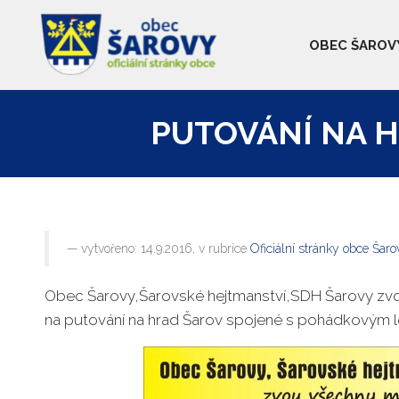
OBEC ŠAROV
PUTOVÁNÍ NA 
vytvořeno: 14.9.2016, v rubrice
Oficiální stránky obce Šaro
Obec Šarovy,Šarovské hejtmanství,SDH Šarovy zvou 
na putování na hrad Šarov spojené s pohádkovým 