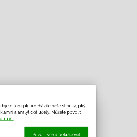
daje o tom jak procházíte naše stránky, jaký
amní a analytické účely. Můžete povolit,
formací
.
Povolit vše a pokračovat