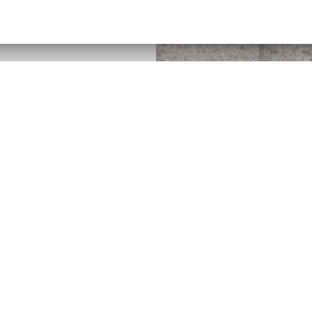
obec Šarovy
Šarovy 100, 763 51
​Bohuslavice u Zlína
telefon: 577 991 172
Prohlášení o přístupnosti