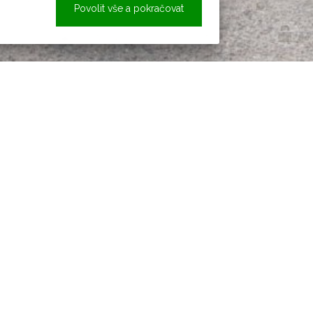
Povolit vše a pokračovat
Novinky z obce