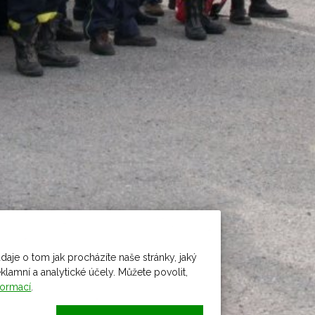
daje o tom jak procházíte naše stránky, jaký
amní a analytické účely. Můžete povolit,
formací
.