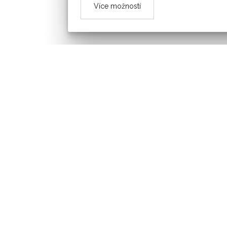
Více možností
OBEC ŠAROVY
ÚŘEDNÍ DESKA
SPOLKY
SLUŽBY OBČANŮM
KONTAKT