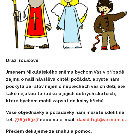
Drazí rodičové
,
Jménem Mikulášského sněmu bychom Vás v případě
zájmu o naši návštěvu chtěli požádat, abyste nám
poskytli pár slov nejen o neplechách vašich dětí, ale
také nějakou tu řádku o jejich dobrých skutcích,
které bychom mohli zapsat do knihy hříchů.
Vaše objednávky a požadavky nám můžete sdělit na
tel.
:
776316347
nebo na e-mail:
david.fejt@seznam.cz
Předem děkujeme za snahu a pomoc.