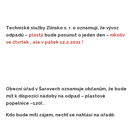
.
Technické služby Zlínsko s. r. o oznamují, že vývoz
odpadů –
plastů
bude posunut o jeden den –
nikoliv
ve čtvrtek , ale v pátek 12.2.2021 !
Obecní úřad v Šarovech oznamuje občanům, že bude
mít k dispozici nádoby na odpad – plastové
popelnice –120l .
Kdo bude míti zájem, nechť se nahlásí na úřadě.