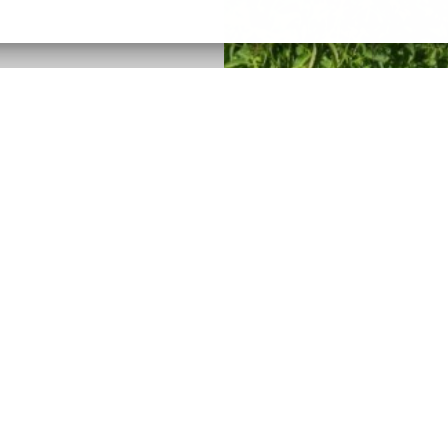
obec Šarovy
Šarovy 100, 763 51
​Bohuslavice u Zlína
telefon: 577 991 172
Prohlášení o přístupnosti