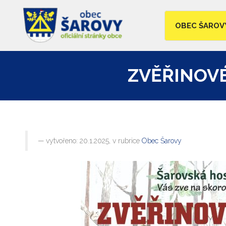
OBEC ŠAROV
ZVĚŘINOV
vytvořeno: 20.1.2025, v rubrice
Obec Šarovy