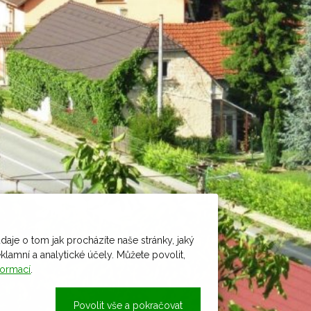
daje o tom jak procházíte naše stránky, jaký
amní a analytické účely. Můžete povolit,
formací
.
Povolit vše a pokračovat