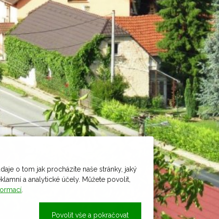
daje o tom jak procházíte naše stránky, jaký
amní a analytické účely. Můžete povolit,
formací
.
Povolit vše a pokračovat