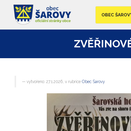
OBEC ŠAROV
ZVĚŘINOV
vytvořeno: 27.1.2026, v rubrice
Obec Šarovy