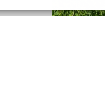
obec Šarovy
Šarovy 100, 763 51
​Bohuslavice u Zlína
telefon: 577 991 172
Prohlášení o přístupnosti