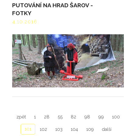
PUTOVÁNÍ NA HRAD ŠAROV -
FOTKY
4.10.2016
zpět
1
28
55
82
98
99
100
101
102
103
104
109
další