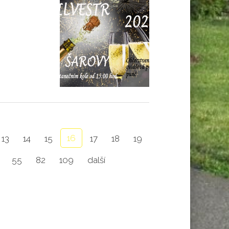
16
13
14
15
17
18
19
55
82
109
další