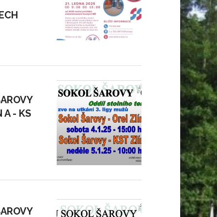
ECH
ŠAROVY
 A - KS
ŠAROVY