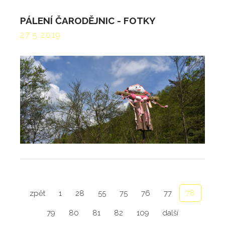
PÁLENÍ ČARODĚJNIC - FOTKY
27.5.2019
78
zpět
1
28
55
75
76
77
79
80
81
82
109
další