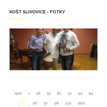
KOŠT SLIVOVICE - FOTKY
9.4.2017
zpět
1
28
55
82
92
93
94
95
96
97
98
109
další