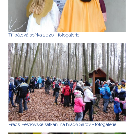
Tříkrálová sbírka 2020 - fotogalerie
Předsilvestrovské setkání na hradě Šarov - fotogalerie