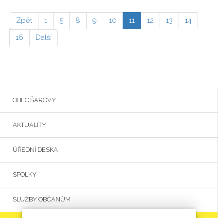
Zpět
1
5
8
9
10
11
12
13
14
16
Další
OBEC ŠAROVY
AKTUALITY
ÚŘEDNÍ DESKA
SPOLKY
SLUŽBY OBČANŮM