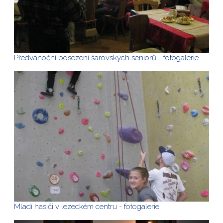
Předvánoční posezení šarovských seniorů - fotogalerie
Mladí hasiči v lezeckém centru - fotogalerie