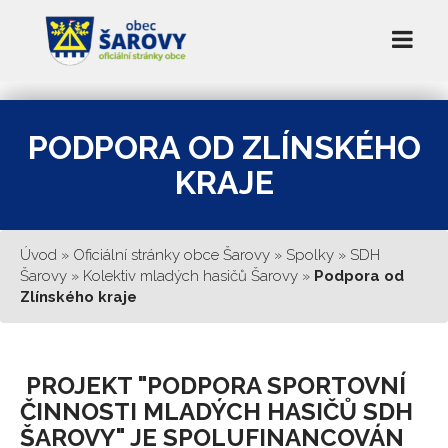
PODPORA OD ZLÍNSKÉHO
KRAJE
Úvod
»
Oficiální stránky obce Šarovy
»
Spolky
»
SDH
Šarovy
»
Kolektiv mladých hasičů Šarovy
»
Podpora od
Zlínského kraje
PROJEKT "PODPORA SPORTOVNÍ
ČINNOSTI MLADÝCH HASIČŮ SDH
ŠAROVY" JE SPOLUFINANCOVÁN