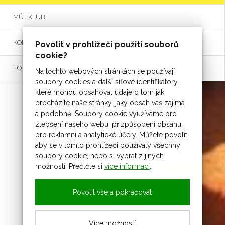
MŮJ KLUB
KOLEKTIV MLADÝCH HASIČŮ
Povolit v prohlížeči použití souborů
cookie?
FOTOGALERIE
Na těchto webových stránkách se používají
soubory cookies a další síťové identifikátory,
které mohou obsahovat údaje o tom jak
procházíte naše stránky, jaký obsah vás zajímá
a podobně. Soubory cookie využíváme pro
zlepšení našeho webu, přizpůsobení obsahu,
pro reklamní a analytické účely. Můžete povolit,
aby se v tomto prohlížeči používaly všechny
soubory cookie, nebo si vybrat z jiných
možností. Přečtěte si
více informací
.
Povolit vše a pokračovat
Více možností