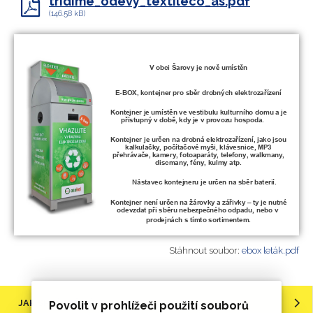
tridime_odevy_textileco_as.pdf
(146.58 kB)
Stáhnout soubor:
ebox leták.pdf
JAK SPRÁVNĚ TŘÍDIT ODPAD?
Povolit v prohlížeči použití souborů