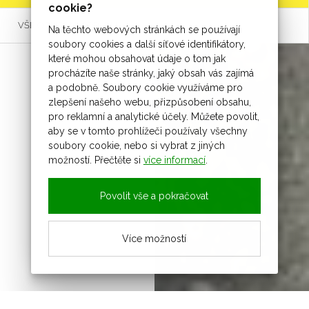
cookie?
VŠE O TŘÍDĚNÍ ODPADŮ
Na těchto webových stránkách se používají
soubory cookies a další síťové identifikátory,
které mohou obsahovat údaje o tom jak
procházíte naše stránky, jaký obsah vás zajímá
a podobně. Soubory cookie využíváme pro
zlepšení našeho webu, přizpůsobení obsahu,
pro reklamní a analytické účely. Můžete povolit,
aby se v tomto prohlížeči používaly všechny
soubory cookie, nebo si vybrat z jiných
možností. Přečtěte si
více informací
.
Povolit vše a pokračovat
Více možností