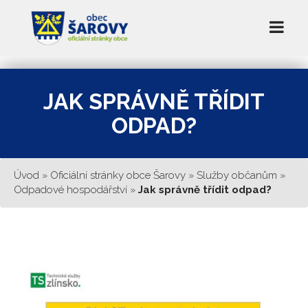
JAK SPRÁVNĚ TŘÍDIT
ODPAD?
Úvod
»
Oficiální stránky obce Šarovy
»
Služby občanům
»
Odpadové hospodářství
»
Jak správně třídit odpad?