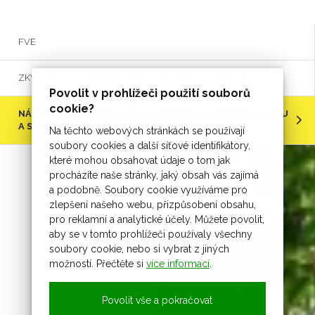
FVE
ZKVALITNĚNÍ VEŘEJNÉHO PROSTRANSTVÍ V ŠAROVECH
Povolit v prohlížeči použití souborů
cookie?
NÁKUP AUTOMATIZOVANÉHO EXTERNÍHO DEFIBRILÁTORU
A SADY PRO HAŠENÍ LESNÍCH POŽÁRŮ
Na těchto webových stránkách se používají
soubory cookies a další síťové identifikátory,
které mohou obsahovat údaje o tom jak
procházíte naše stránky, jaký obsah vás zajímá
a podobně. Soubory cookie využíváme pro
zlepšení našeho webu, přizpůsobení obsahu,
pro reklamní a analytické účely. Můžete povolit,
aby se v tomto prohlížeči používaly všechny
soubory cookie, nebo si vybrat z jiných
možností. Přečtěte si
více informací
.
Povolit vše a pokračovat