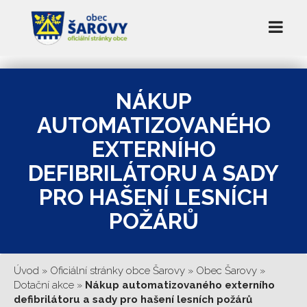
NÁKUP
AUTOMATIZOVANÉHO
EXTERNÍHO
DEFIBRILÁTORU A SADY
PRO HAŠENÍ LESNÍCH
POŽÁRŮ
Úvod
»
Oficiální stránky obce Šarovy
»
Obec Šarovy
»
Dotační akce
»
Nákup automatizovaného externího
defibrilátoru a sady pro hašení lesních požárů