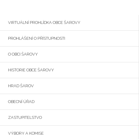
VIRTUÁLNÍ PROHLÍDKA OBCE ŠAROVY
PROHLÁŠENÍ O PŘÍSTUPNOSTI
O OBCI ŠAROVY
HISTORIE OBCE ŠAROVY
HRAD ŠAROV
OBECNÍ ÚŘAD
ZASTUPITELSTVO
VÝBORY A KOMISE