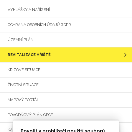
VYHLÁŠKY A NAŘÍZENÍ
OCHRANA OSOBNÍCH ÚDAJŮ GDPR
ÚZEMNÍ PLÁN
REVITALIZACE HŘIŠTĚ
KRIZOVÉ SITUACE
ŽIVOTNÍ SITUACE
MAPOVÝ PORTÁL
POVODŇOVÝ PLÁN OBCE
KALENDÁŘ AKCÍ
Povolit v prohlížeči použití souborů